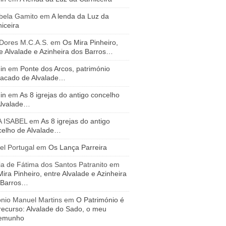
bela Gamito
em
A lenda da Luz da
iceira
 Dores M.C.A.S.
em
Os Mira Pinheiro,
e Alvalade e Azinheira dos Barros…
in
em
Ponte dos Arcos, património
tacado de Alvalade…
in
em
As 8 igrejas do antigo concelho
Alvalade…
A ISABEL
em
As 8 igrejas do antigo
celho de Alvalade…
el Portugal
em
Os Lança Parreira
a de Fátima dos Santos Patranito
em
ira Pinheiro, entre Alvalade e Azinheira
 Barros…
ónio Manuel Martins
em
O Património é
recurso: Alvalade do Sado, o meu
temunho