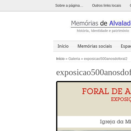
Sobre a página…
Outros links locais
Início
Memórias sociais
Espa
Alvalade
Opinião
História
Início
» Galeria » exposicao500anosdoforal2
exposicao500anosdof