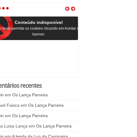
•
•
•
Conteúdo indisponível
r favor permita os cookies clicando em Aceitar no
banner.
ntários recentes
in
em
Os Lança Parreira
uel Faisca
em
Os Lança Parreira
in
em
Os Lança Parreira
ia Luisa Lança
em
Os Lança Parreira
in
em
A lenda da Luz da Carniceira