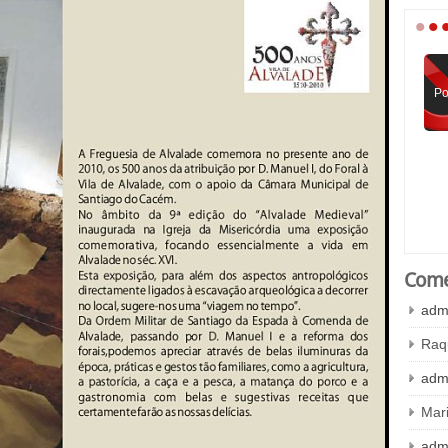
•
•
Po
Come
adm
Raq
adm
Mar
adm