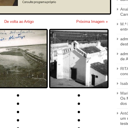
Ana
Carn
De volta ao Artigo
Próxima Imagem »
M.ª
entr
adm
des
adm
de 
RIT
con
Isab
Mari
Os M
dos
Ant
um 
tes