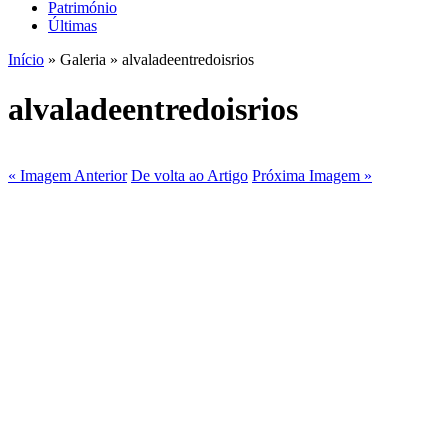
Património
Últimas
Início
» Galeria » alvaladeentredoisrios
alvaladeentredoisrios
« Imagem Anterior
De volta ao Artigo
Próxima Imagem »