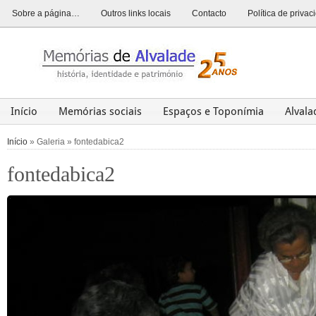
Sobre a página…
Outros links locais
Contacto
Política de priva
Início
Memórias sociais
Espaços e Toponímia
Alval
Alvalade
Opinião
História
Património
Últim
Início
» Galeria » fontedabica2
fontedabica2