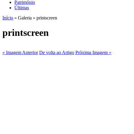
Património
Últimas
Início
» Galeria » printscreen
printscreen
« Imagem Anterior
De volta ao Artigo
Próxima Imagem »