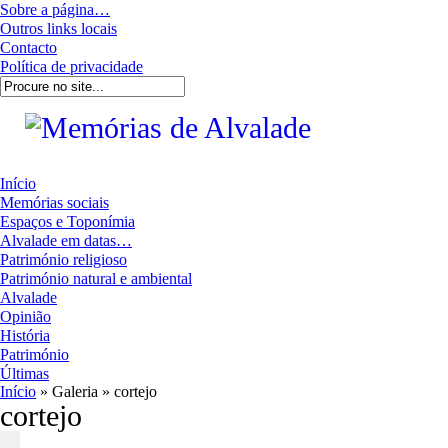
Sobre a página…
Outros links locais
Contacto
Política de privacidade
Início
Memórias sociais
Espaços e Toponímia
Alvalade em datas…
Património religioso
Património natural e ambiental
Alvalade
Opinião
História
Património
Últimas
Início
» Galeria » cortejo
cortejo