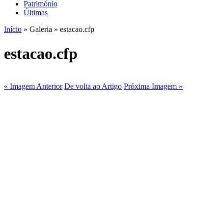
Património
Últimas
Início
» Galeria » estacao.cfp
estacao.cfp
« Imagem Anterior
De volta ao Artigo
Próxima Imagem »