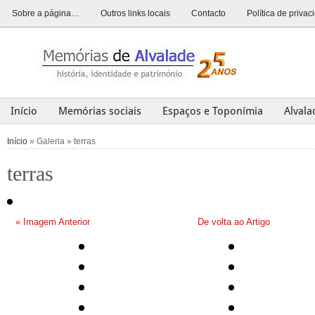
Sobre a página…
Outros links locais
Contacto
Política de priva
Início
Memórias sociais
Espaços e Toponímia
Alval
Alvalade
Opinião
História
Património
Últim
Início
» Galeria » terras
terras
« Imagem Anterior
De volta ao Artigo