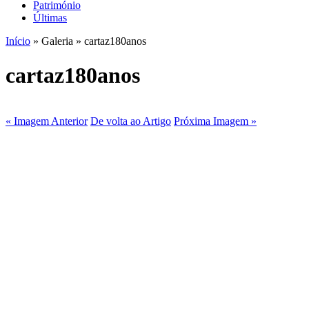
Património
Últimas
Início
» Galeria » cartaz180anos
cartaz180anos
« Imagem Anterior
De volta ao Artigo
Próxima Imagem »