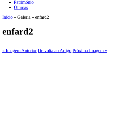
Património
Últimas
Início
» Galeria » enfard2
enfard2
« Imagem Anterior
De volta ao Artigo
Próxima Imagem »