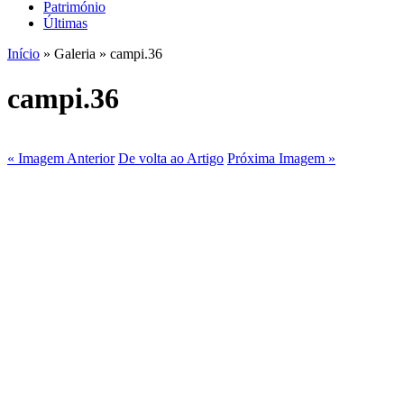
Património
Últimas
Início
» Galeria » campi.36
campi.36
« Imagem Anterior
De volta ao Artigo
Próxima Imagem »