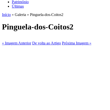
Património
Últimas
Início
» Galeria » Pinguela-dos-Coitos2
Pinguela-dos-Coitos2
« Imagem Anterior
De volta ao Artigo
Próxima Imagem »