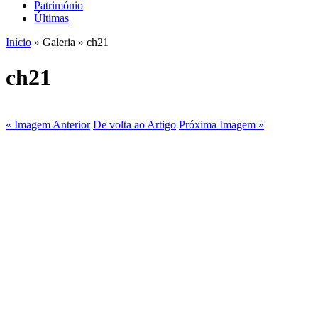
Património
Últimas
Início
» Galeria » ch21
ch21
« Imagem Anterior
De volta ao Artigo
Próxima Imagem »