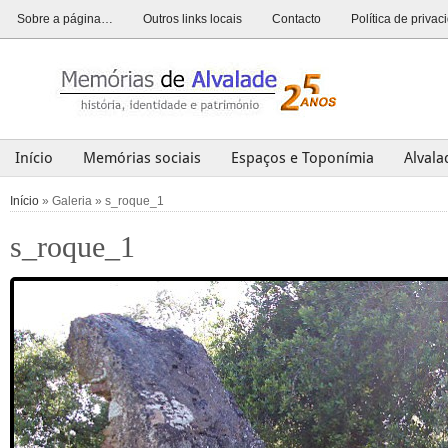
Sobre a página…
Outros links locais
Contacto
Política de priva
Início
Memórias sociais
Espaços e Toponímia
Alval
Alvalade
Opinião
História
Património
Últim
Início
» Galeria » s_roque_1
s_roque_1