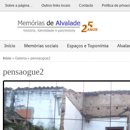
Sobre a página…
Outros links locais
Contacto
Política de priva
Início
Memórias sociais
Espaços e Toponímia
Alval
Alvalade
Opinião
História
Património
Últim
Início
» Galeria » pensaogue2
pensaogue2