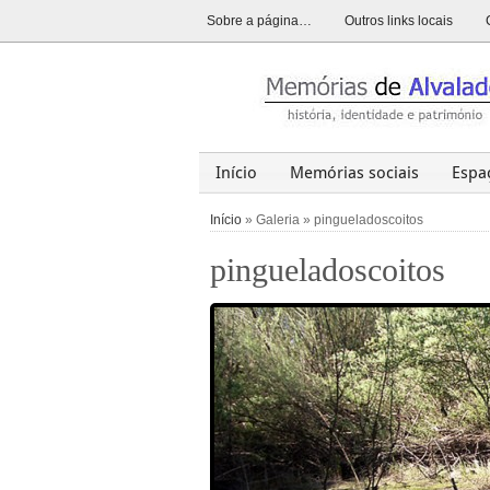
Sobre a página…
Outros links locais
Início
Memórias sociais
Espa
Alvalade
Opinião
História
Início
» Galeria » pingueladoscoitos
pingueladoscoitos