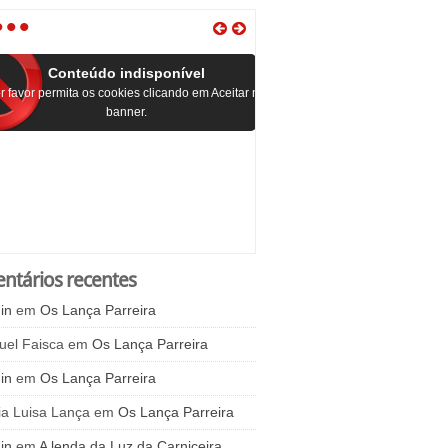
•
•
•
Conteúdo indisponível
r favor permita os cookies clicando em Aceitar no
banner.
ntários recentes
in
em
Os Lança Parreira
uel Faisca
em
Os Lança Parreira
in
em
Os Lança Parreira
ia Luisa Lança
em
Os Lança Parreira
in
em
A lenda da Luz da Carniceira