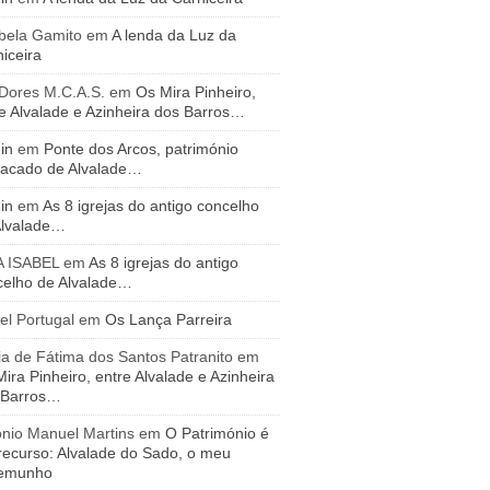
bela Gamito
em
A lenda da Luz da
iceira
 Dores M.C.A.S.
em
Os Mira Pinheiro,
e Alvalade e Azinheira dos Barros…
in
em
Ponte dos Arcos, património
tacado de Alvalade…
in
em
As 8 igrejas do antigo concelho
Alvalade…
A ISABEL
em
As 8 igrejas do antigo
celho de Alvalade…
el Portugal
em
Os Lança Parreira
a de Fátima dos Santos Patranito
em
ira Pinheiro, entre Alvalade e Azinheira
 Barros…
ónio Manuel Martins
em
O Património é
recurso: Alvalade do Sado, o meu
temunho