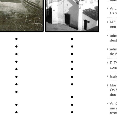
Ana
Carn
M.ª
entr
adm
des
adm
de 
RIT
con
Isab
Mari
Os M
dos
Ant
um 
tes