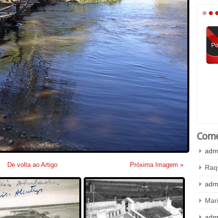
•
•
Po
Come
adm
De volta ao Artigo
Próxima Imagem »
Raq
adm
Mar
adm